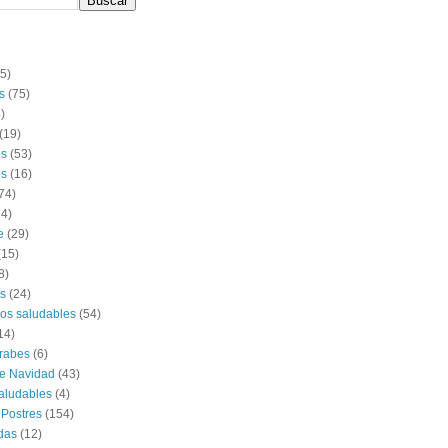
(5)
s
(75)
)
(19)
os
(53)
s
(16)
74)
14)
e
(29)
(15)
8)
s
(24)
os saludables
(54)
14)
rabes
(6)
e Navidad
(43)
aludables
(4)
 Postres
(154)
das
(12)