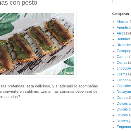
nas con pesto
Categorias
Almíbar
Aperitivo
Arroz
(34
Bebidas
Bizcoch
Cakepop
Carnes
(
Cenas
(
chocolat
Cremas
Crepes
(
lsas preferidas, está delicioso, y si además lo acompañas
Cupcake
 convierte en sublime. Eso sí, las sardinas deben ser de
Desayun
prepararlas?
Donuts
(
Dulces á
Dulces d
Dulces s
Dulces y
Empana