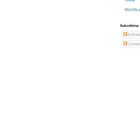
Morcilla 
Subcribirse
Entrad
Coment