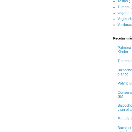
Tostas
(1
Tutorial
(
veganas
Vegetari
Verduras
Recetas más
Palmera 
Kinder
Tutorial
Bizcocho
blanco
Polvito 
Conservas
GM
Bizcocho
y sin ella
Fideuá d
Bacalao 
Lekué