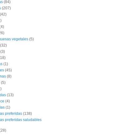
as
(84)
s
(207)
(42)
)
(4)
26)
uesas vegetales
(5)
(32)
(3)
(18)
as
(1)
es
(45)
nas
(8)
(5)
)
das
(13)
lce
(4)
das
(1)
tas preferidas
(138)
tas preferidas saludables
(28)