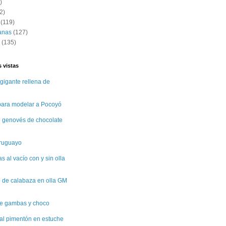
)
2)
(119)
anas
(127)
(135)
 vistas
gigante rellena de
 para modelar a Pocoyó
 genovés de chocolate
uruguayo
 al vacío con y sin olla
 de calabaza en olla GM
e gambas y choco
al pimentón en estuche