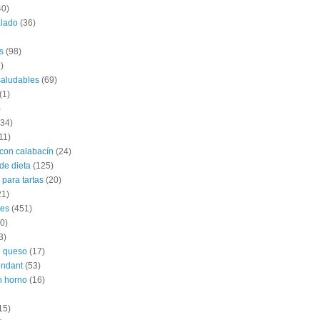
40)
alado
(36)
s
(98)
)
saludables
(69)
(1)
)
(34)
11)
con calabacín
(24)
de dieta
(125)
 para tartas
(20)
21)
les
(451)
0)
3)
e queso
(17)
ondant
(53)
n horno
(16)
15)