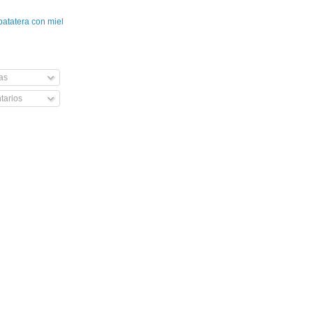
patatera con miel
as
arios