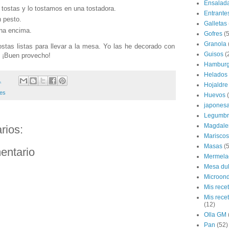
Ensalad
tostas y lo tostamos en una tostadora.
Entrante
 pesto.
Galletas
na encima.
Gofres
(5
Granola
stas listas para llevar a la mesa. Yo las he decorado con
Guisos
(
 ¡Buen provecho!
Hamburg
Helados
1
Hojaldre
les
Huevos
japones
Legumbr
Magdale
rios:
Mariscos
Masas
(5
entario
Mermela
Mesa du
Microon
Mis rece
Mis rece
(12)
Olla GM
Pan
(52)