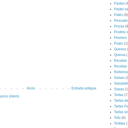
Pastas
(
Pastel s
Patés
(9)
Pescado
Pizzas
(9
Postres 
Premios
Pulpo
(1
Quesos
Quinoa
(
Recetas 
Recetas 
Rellenos
Salsas
(
Saludab
Inicio
Entrada antigua
Sopas
(1
Tartas
(7
arios (Atom)
Tartas d
Tartas F
Tartas si
Tofu
(6)
Tortitas
(