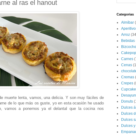
rne al ras el hanout
Categorias
Almíbar
Aperitivo
Arroz
(34
Bebidas
Bizcoch
Cakepop
Carnes
(
Cenas
(
chocolat
Cremas
Crepes
(
Cupcake
Desayun
e muerte lenta, vamos, una delicia. Y son muy fáciles de
Donuts
(
carne de lo que más os guste, yo en esta ocasión he usado
Dulces á
o, vamos a ponernos ya el delantal que la cocina nos
Dulces d
Dulces s
Dulces y
Empana