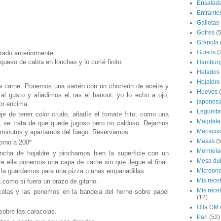
Ensalad
Entrante
Galletas
Gofres
(5
Granola
Guisos
(
rado anteriormente.
ueso de cabra en lonchas y lo corté finito.
Hamburg
Helados
Hojaldre
 carne. Ponemos una sartén con un chorreón de aceite y
Huevos
al gusto y añadimos el ras el hanout, yo lo echo a ojo,
japones
or encima.
Legumbr
je de tener color crudo, añadís el tomate frito, como una
Magdale
 se trata de que quede jugoso pero no caldoso. Dejamos
Mariscos
minutos y apartamos del fuego. Reservamos.
Masas
(5
orno a 200º
Mermela
ncha de hojaldre y pinchamos bien la superficie con un
Mesa du
re ella ponemos una capa de carne sin que llegue al final.
 la guardamos para una pizza o unas empanadillas.
Microon
Mis rece
 como si fuera un brazo de gitano.
Mis rece
olas y las ponemos en la bandeja del horno sobre papel
(12)
Olla GM
obre las caracolas.
Pan
(52)