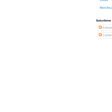
Morcilla 
Subcribirse
Entrad
Coment