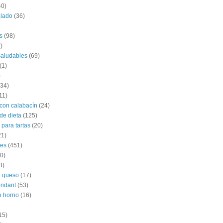
40)
alado
(36)
s
(98)
)
saludables
(69)
(1)
)
(34)
11)
con calabacín
(24)
de dieta
(125)
 para tartas
(20)
21)
les
(451)
0)
3)
e queso
(17)
ondant
(53)
n horno
(16)
15)