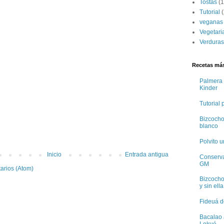
Tostas
(1
Tutorial
(
veganas
Vegetari
Verduras
Recetas más
Palmera 
Kinder
Tutorial
Bizcocho
blanco
Polvito 
Inicio
Entrada antigua
Conservas
GM
arios (Atom)
Bizcocho
y sin ella
Fideuá d
Bacalao 
Lekué