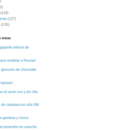
)
2)
(119)
anas
(127)
(135)
 vistas
gigante rellena de
 para modelar a Pocoyó
 genovés de chocolate
uruguayo
 al vacío con y sin olla
 de calabaza en olla GM
e gambas y choco
al pimentón en estuche