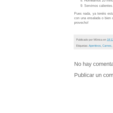
Horneamos 20 minut
Servimos calientes
Pues nada, ya tenéis esta
con una ensalada o bien c
provecho!
Publicado por
Mónica
en
18:1
Etiquetas:
Aperitivos
,
Carnes
,
No hay comenta
Publicar un com