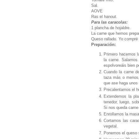
Sal.
AOVE
Ras el hanout.
Para las caracolas:
1 plancha de hojaldre.
La carne que hemos prepa
Queso rallado. Yo compré q
Preparación:
Primero hacemos la
la carne. Salamos 
espolvoreáis bien p
Cuando la carne de
taza más o menos,
que ase haga unos 
Precalentamos el h
Extendemos la pla
tenedor, luego, sob
Si nos queda carne
Enrollamos la masa
Cortamos las carac
vegetal.
Ponemos el queso s