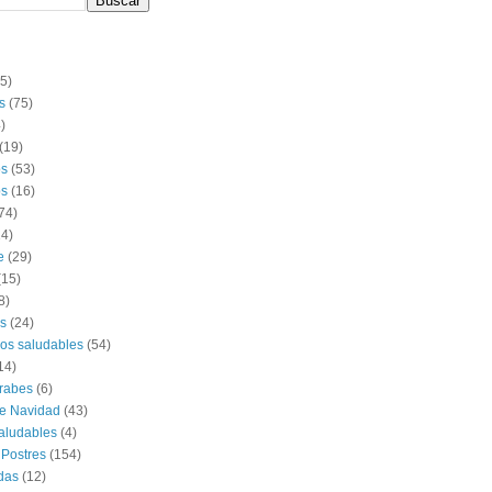
(5)
s
(75)
)
(19)
os
(53)
s
(16)
74)
14)
e
(29)
(15)
8)
s
(24)
os saludables
(54)
14)
rabes
(6)
e Navidad
(43)
aludables
(4)
 Postres
(154)
das
(12)