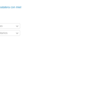
patatera con miel
as
arios