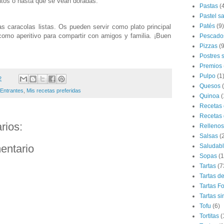
os o hasta que se vean doradas.
Pastas
(
.
Pastel s
Patés
(9)
s caracolas listas. Os pueden servir como plato principal
omo aperitivo para compartir con amigos y familia. ¡Buen
Pescado
Pizzas
(9
Postres 
Premios
Pulpo
(1
2
Quesos
Entrantes
,
Mis recetas preferidas
Quinoa
(
Recetas 
Recetas 
rios:
Rellenos
Salsas
(
entario
Saludab
Sopas
(1
Tartas
(7
Tartas d
Tartas F
Tartas si
Tofu
(6)
Tortitas
(