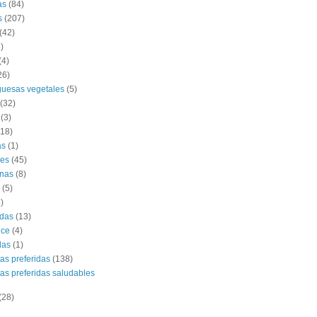
as
(84)
s
(207)
(42)
)
(4)
26)
uesas vegetales
(5)
(32)
(3)
(18)
as
(1)
es
(45)
nas
(8)
(5)
)
das
(13)
lce
(4)
das
(1)
tas preferidas
(138)
tas preferidas saludables
(28)