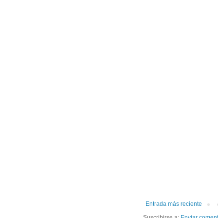
Entrada más reciente
Suscribirse a:
Enviar coment