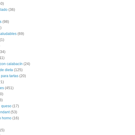
40)
alado
(36)
s
(98)
)
saludables
(69)
(1)
)
(34)
11)
con calabacín
(24)
de dieta
(125)
 para tartas
(20)
21)
les
(451)
0)
3)
e queso
(17)
ondant
(53)
n horno
(16)
15)