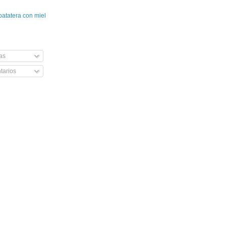
patatera con miel
as
arios