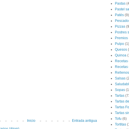
Pastas
(
Pastel s
Patés
(9)
Pescado
Pizzas
(9
Postres 
Premios
Pulpo
(1
Quesos
Quinoa
(
Recetas 
Recetas 
Rellenos
Salsas
(
Saludab
Sopas
(1
Tartas
(7
Tartas d
Tartas F
Tartas si
Tofu
(6)
Inicio
Entrada antigua
Tortitas
(
arios (Atom)