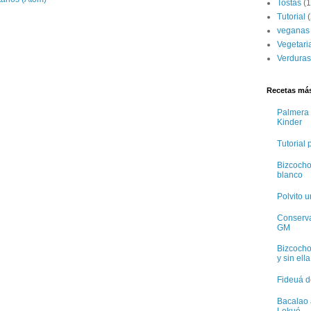
Tostas
(1
Tutorial
(
veganas
Vegetari
Verduras
Recetas más
Palmera 
Kinder
Tutorial
Bizcocho
blanco
Polvito 
Conservas
GM
Bizcocho
y sin ella
Fideuá d
Bacalao 
Lekué