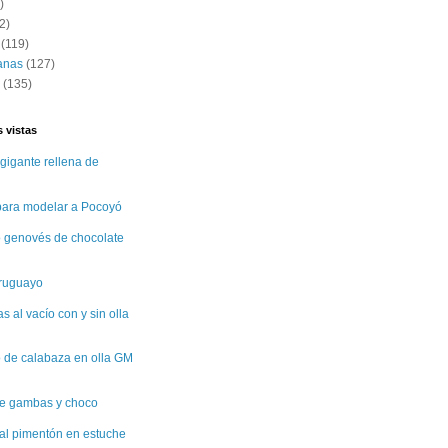
)
2)
(119)
anas
(127)
(135)
 vistas
gigante rellena de
 para modelar a Pocoyó
 genovés de chocolate
uruguayo
 al vacío con y sin olla
 de calabaza en olla GM
e gambas y choco
al pimentón en estuche