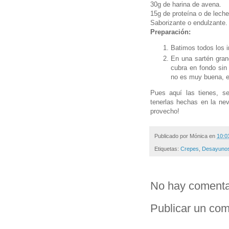
30g de harina de avena.
15g de proteína o de leche
Saborizante o endulzante. Y
Preparación:
Batimos todos los i
En una sartén gra
cubra en fondo sin
no es muy buena, e
Pues aquí las tienes, s
tenerlas hechas en la ne
provecho!
Publicado por
Mónica
en
10:0
Etiquetas:
Crepes
,
Desayunos
No hay comenta
Publicar un com