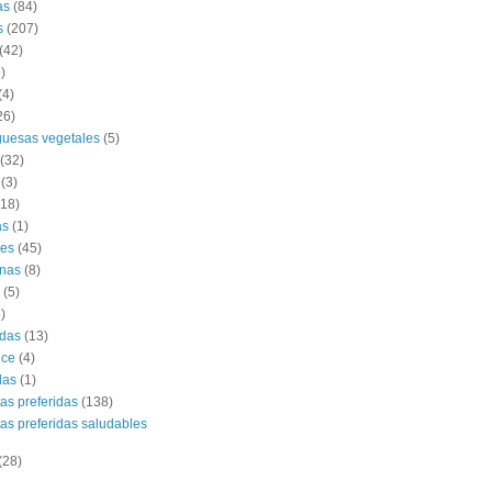
as
(84)
s
(207)
(42)
)
(4)
26)
uesas vegetales
(5)
(32)
(3)
(18)
as
(1)
es
(45)
nas
(8)
(5)
)
das
(13)
lce
(4)
das
(1)
tas preferidas
(138)
tas preferidas saludables
(28)