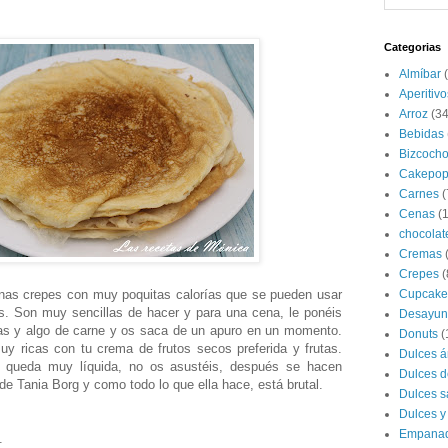
Categorias
Almíbar
Aperitivo
Arroz
(34
Bebidas
Bizcoch
Cakepop
Carnes
(
Cenas
(
chocolat
Cremas
Crepes
(
unas crepes con muy poquitas calorías que se pueden usar
Cupcake
s. Son muy sencillas de hacer y para una cena, le ponéis
Desayun
as y algo de carne y os saca de un apuro en un momento.
Donuts
(
y ricas con tu crema de frutos secos preferida y frutas.
Dulces á
 queda muy líquida, no os asustéis, después se hacen
Dulces d
e Tania Borg y como todo lo que ella hace, está brutal.
Dulces s
Dulces y
Empana
.