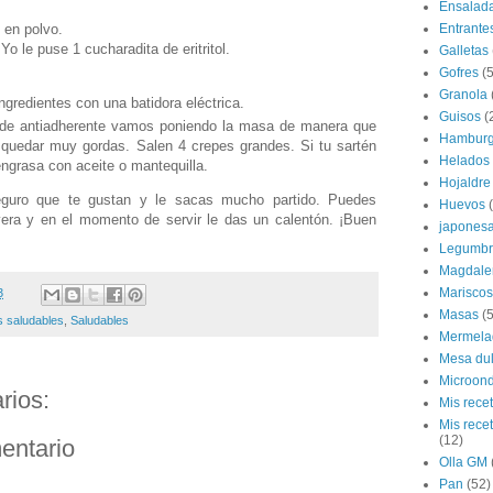
Ensalad
 en polvo.
Entrante
o le puse 1 cucharadita de eritritol.
Galletas
Gofres
(5
Granola
ngredientes con una batidora eléctrica.
Guisos
(
nde antiadherente vamos poniendo la masa de manera que
Hamburg
 quedar muy gordas. Salen 4 crepes grandes. Si tu sartén
Helados
ngrasa con aceite o mantequilla.
Hojaldre
eguro que te gustan y le sacas mucho partido. Puedes
Huevos
vera y en el momento de servir le das un calentón. ¡Buen
japones
Legumbr
Magdale
Mariscos
3
Masas
(5
 saludables
,
Saludables
Mermela
Mesa du
Microon
rios:
Mis rece
Mis rece
(12)
entario
Olla GM
Pan
(52)