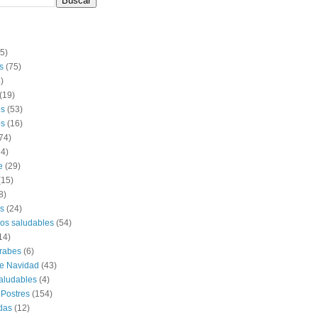
(5)
s
(75)
)
(19)
os
(53)
s
(16)
74)
14)
e
(29)
(15)
8)
s
(24)
os saludables
(54)
14)
rabes
(6)
e Navidad
(43)
aludables
(4)
 Postres
(154)
das
(12)