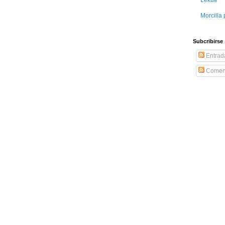
Morcilla 
Subcribirse
Entrad
Coment