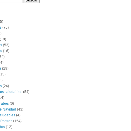
(5)
s
(75)
)
(19)
os
(53)
s
(16)
74)
14)
e
(29)
(15)
8)
s
(24)
os saludables
(54)
14)
rabes
(6)
e Navidad
(43)
aludables
(4)
 Postres
(154)
das
(12)