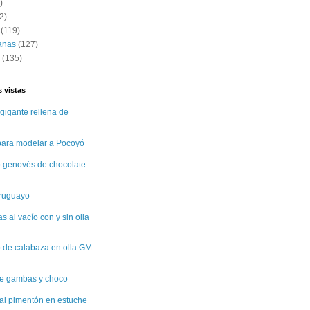
)
2)
(119)
anas
(127)
(135)
 vistas
gigante rellena de
 para modelar a Pocoyó
 genovés de chocolate
uruguayo
 al vacío con y sin olla
 de calabaza en olla GM
e gambas y choco
al pimentón en estuche