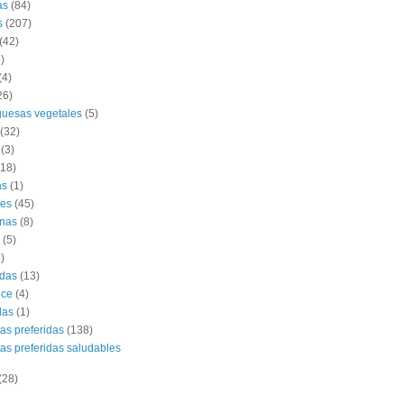
as
(84)
s
(207)
(42)
)
(4)
26)
uesas vegetales
(5)
(32)
(3)
(18)
as
(1)
es
(45)
nas
(8)
(5)
)
das
(13)
lce
(4)
das
(1)
tas preferidas
(138)
tas preferidas saludables
(28)