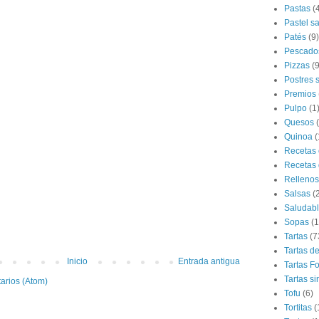
Pastas
(
Pastel s
Patés
(9)
Pescado
Pizzas
(9
Postres 
Premios
Pulpo
(1
Quesos
Quinoa
(
Recetas 
Recetas 
Rellenos
Salsas
(
Saludab
Sopas
(1
Tartas
(7
Tartas d
Inicio
Entrada antigua
Tartas F
Tartas si
arios (Atom)
Tofu
(6)
Tortitas
(