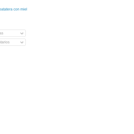
patatera con miel
as
arios