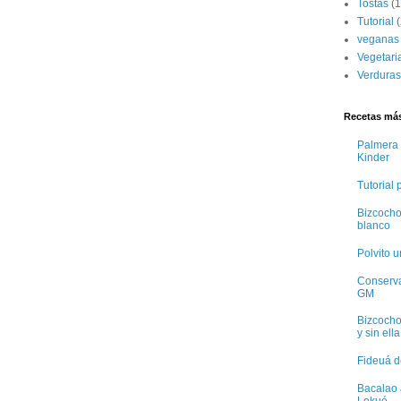
Tostas
(1
Tutorial
(
veganas
Vegetari
Verduras
Recetas más
Palmera 
Kinder
Tutorial
Bizcocho
blanco
Polvito 
Conservas
GM
Bizcocho
y sin ella
Fideuá d
Bacalao 
Lekué