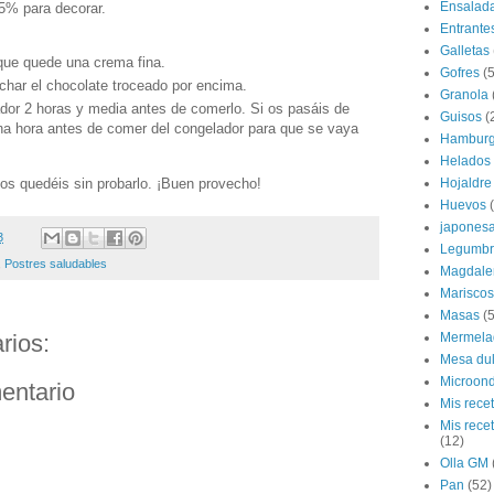
Ensalad
5% para decorar.
Entrante
Galletas
 que quede una crema fina.
Gofres
(5
char el chocolate troceado por encima.
Granola
dor 2 horas y media antes de comerlo. Si os pasáis de
Guisos
(
una hora antes de comer del congelador para que se vaya
Hamburg
Helados
 os quedéis sin probarlo. ¡Buen provecho!
Hojaldre
Huevos
japones
3
Legumbr
,
Postres saludables
Magdale
Mariscos
Masas
(5
Mermela
rios:
Mesa du
Microon
entario
Mis rece
Mis rece
(12)
Olla GM
Pan
(52)