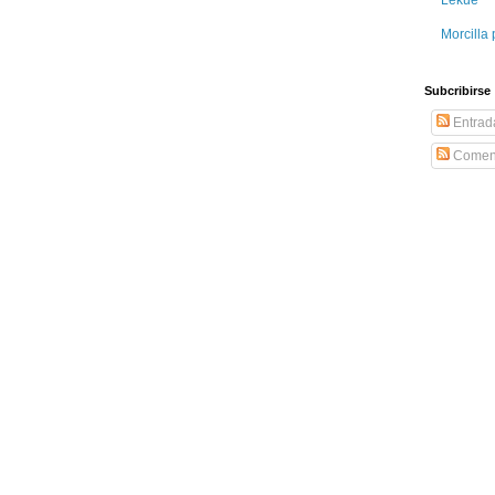
Morcilla 
Subcribirse
Entrad
Coment