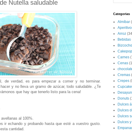
de Nutella saludable
Categorias
Almíbar
Aperitivo
Arroz
(34
Bebidas
Bizcoch
Cakepop
Carnes
(
Cenas
(
chocolat
Cremas
Crepes
(
tal, de verdad, es para empezar a comer y no terminar.
hacer y no lleva un gramo de azúcar, todo saludable. ¿Te
Cupcake
ámonos que hay que tenerlo listo para la cena!
Desayun
Donuts
(
Dulces á
.
Dulces d
Dulces s
 avellanas al 100%.
Dulces y
r es ir echando y probando hasta que esté a vuestro gusto.
Empana
 esta cantidad.