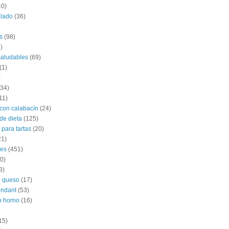
40)
alado
(36)
s
(98)
)
saludables
(69)
(1)
)
(34)
11)
con calabacín
(24)
de dieta
(125)
 para tartas
(20)
21)
les
(451)
0)
3)
e queso
(17)
ondant
(53)
n horno
(16)
15)