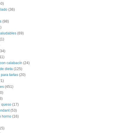
40)
alado
(36)
s
(98)
)
saludables
(69)
(1)
)
(34)
11)
con calabacín
(24)
de dieta
(125)
 para tartas
(20)
21)
les
(451)
0)
3)
e queso
(17)
ondant
(53)
n horno
(16)
15)