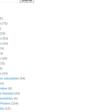
(5)
s
(75)
)
(19)
os
(53)
s
(16)
74)
14)
e
(29)
(15)
8)
s
(24)
os saludables
(54)
14)
rabes
(6)
e Navidad
(43)
aludables
(4)
 Postres
(154)
das
(12)