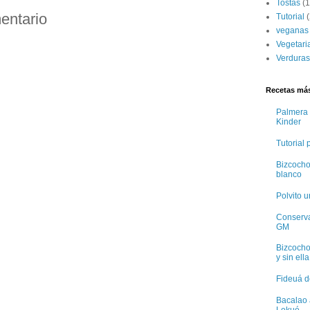
Tostas
(1
entario
Tutorial
(
veganas
Vegetari
Verduras
Recetas más
Palmera 
Kinder
Tutorial
Bizcocho
blanco
Polvito 
Conservas
GM
Bizcocho
y sin ella
Fideuá d
Bacalao 
Lekué