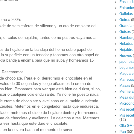
Ensalad
Entrante
Galletas
orno a 200ºc.
Gofres
(5
Granola
de de semiesferas de silicona y un aro de emplatar del
Guisos
(
o, círculos de hojaldre, tantos como postres vayamos a
Hamburg
Helados
s de hojaldre en la bandeja del horno sobre papel de
Hojaldre
la superficie con un tenedor y tapamos con otro papel de
Huevos
tra bandeja encima para que no suba y horneamos 15
japones
Legumbr
. Reservamos.
Magdale
 chocolate. Para ello, derretimos el chocolate en el
Mariscos
rvalos de 30 segundos y luego añadimos la crema de
Masas
(5
s bien. Probamos para ver que está bien de dulzor, si no,
Mermela
ar o cualquier otro endulzante. Yo no le he puesto nada.
Mesa du
 crema de chocolate y avellanas en el molde cubriendo
Microon
laterales. Metemos en el congelador hasta que endurezca.
Mis rece
ador, metemos el disco de hojaldre dentro y terminamos
Mis rece
rema de chocolate y avellanas. Lo dejamos a ras. Metemos
(12)
ra vez hasta que esté duro el chocolate.
Olla GM
en la nevera hasta el momento de servir.
Pan
(52)