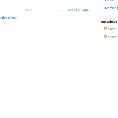
Morcilla 
Inicio
Entrada antigua
arios (Atom)
Subcribirse
Entrad
Coment