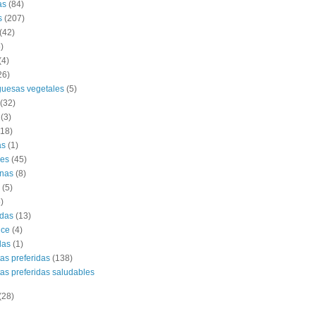
as
(84)
s
(207)
(42)
)
(4)
26)
uesas vegetales
(5)
(32)
(3)
(18)
as
(1)
es
(45)
nas
(8)
(5)
)
das
(13)
lce
(4)
das
(1)
tas preferidas
(138)
tas preferidas saludables
(28)