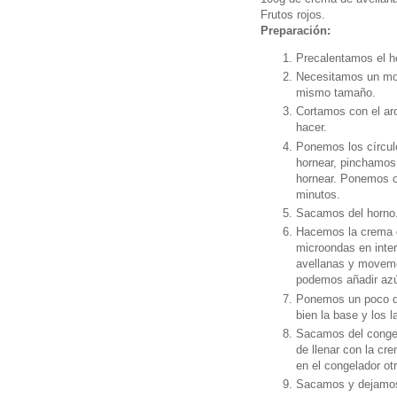
Frutos rojos.
Preparación:
Precalentamos el h
Necesitamos un mol
mismo tamaño.
Cortamos con el ar
hacer.
Ponemos los círculo
hornear, pinchamos 
hornear. Ponemos o
minutos.
Sacamos del horno
Hacemos la crema de
microondas en inte
avellanas y movemo
podemos añadir azúc
Ponemos un poco de
bien la base y los 
Sacamos del congel
de llenar con la c
en el congelador ot
Sacamos y dejamos 