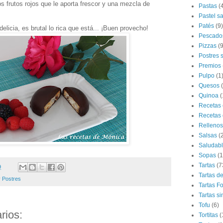
 frutos rojos que le aporta frescor y una mezcla de
Pastas
(
Pastel s
Patés
(9)
elicia, es brutal lo rica que está... ¡Buen provecho!
Pescado
Pizzas
(9
Postres 
Premios
Pulpo
(1
Quesos
Quinoa
(
Recetas 
Recetas 
Rellenos
Salsas
(
Saludab
Sopas
(1
Tartas
(7
9
Tartas d
 Postres
Tartas F
Tartas si
Tofu
(6)
rios:
Tortitas
(