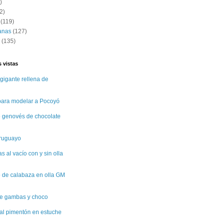
)
2)
(119)
anas
(127)
(135)
 vistas
gigante rellena de
 para modelar a Pocoyó
 genovés de chocolate
uruguayo
 al vacío con y sin olla
 de calabaza en olla GM
e gambas y choco
al pimentón en estuche