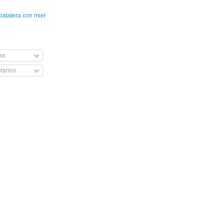
patatera con miel
as
arios