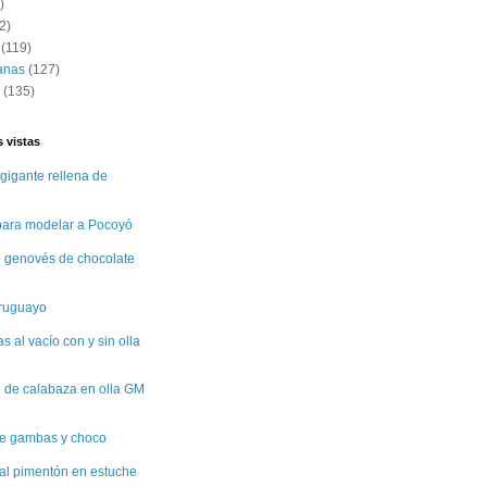
)
2)
(119)
anas
(127)
(135)
 vistas
gigante rellena de
 para modelar a Pocoyó
 genovés de chocolate
uruguayo
 al vacío con y sin olla
 de calabaza en olla GM
e gambas y choco
al pimentón en estuche