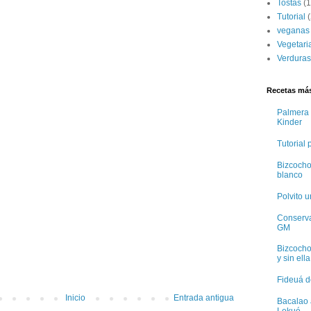
Tostas
(1
Tutorial
(
veganas
Vegetari
Verduras
Recetas más
Palmera 
Kinder
Tutorial
Bizcocho
blanco
Polvito 
Conservas
GM
Bizcocho
y sin ella
Fideuá d
Inicio
Entrada antigua
Bacalao 
Lekué