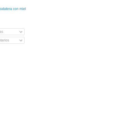
patatera con miel
as
arios