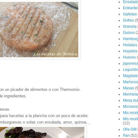
Ensalad
Entrante
Galletas
Gofres
(5
Granola
Guisos
(
Hamburg
Helados
Hojaldre
Huevos
japones
Legumbr
Magdale
Mariscos
Masas
(5
con un picador de alimentos o con Thermomix.
Mermela
de ingredientes.
Mesa du
Microon
uesas.
Mis rece
 para hacerlas a la plancha con un poco de aceite.
Mis rece
mburguesas o solas con ensalada, arroz, quinoa...
(12)
Olla GM
Pan
(52)