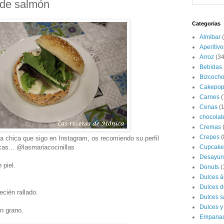
de salmón
Categorias
Almíbar
Aperitivo
Arroz
(34
Bebidas
Bizcoch
Cakepop
Carnes
(
Cenas
(
chocolat
Cremas
Crepes
(
a chica que sigo en Instagram, os recomiendo su perfil
cas... @lasmariacocinillas
Cupcake
Desayun
 piel.
Donuts
(
Dulces á
Dulces d
ecién rallado.
Dulces s
Dulces y
n grano.
Empana