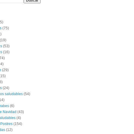
(5)
s
(75)
)
(19)
os
(53)
s
(16)
74)
14)
e
(29)
(15)
8)
s
(24)
os saludables
(54)
14)
rabes
(6)
e Navidad
(43)
aludables
(4)
 Postres
(154)
das
(12)