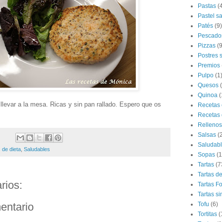
Pastas
(
Pastel s
Patés
(9)
Pescado
Pizzas
(9
Postres 
Premios
Pulpo
(1
Quesos
Quinoa
(
 llevar a la mesa. Ricas y sin pan rallado. Espero que os
Recetas 
Recetas 
Rellenos
Salsas
(
Saludab
 de dieta
,
Saludables
Sopas
(1
Tartas
(7
Tartas d
rios:
Tartas F
Tartas si
entario
Tofu
(6)
Tortitas
(