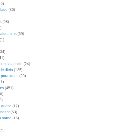
40)
alado
(36)
s
(98)
)
saludables
(69)
(1)
)
(34)
11)
con calabacín
(24)
de dieta
(125)
 para tartas
(20)
21)
les
(451)
0)
3)
e queso
(17)
ondant
(53)
n horno
(16)
15)