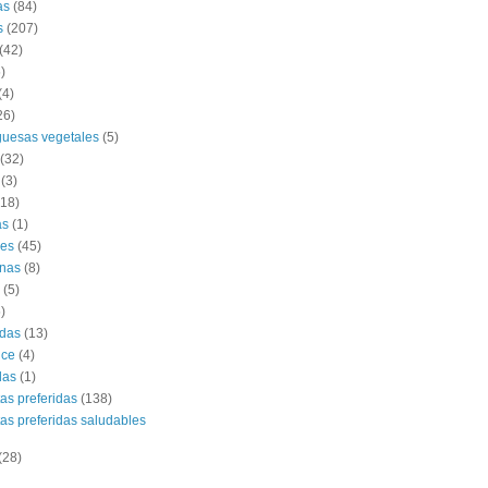
as
(84)
s
(207)
(42)
)
(4)
26)
uesas vegetales
(5)
(32)
(3)
(18)
as
(1)
es
(45)
nas
(8)
(5)
)
das
(13)
lce
(4)
das
(1)
tas preferidas
(138)
tas preferidas saludables
(28)