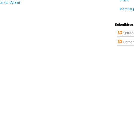
arios (Atom)
Morcilla 
Subcribirse
Entrad
Coment