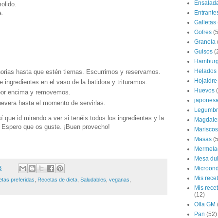
Ensalad
olido.
a.
Entrante
Galletas
Gofres
(5
Granola
Guisos
(
Hamburg
Helados
rias hasta que estén tiernas. Escurrimos y reservamos.
Hojaldre
 ingredientes en el vaso de la batidora y trituramos.
Huevos
por encima y removemos.
japones
evera hasta el momento de servirlas.
Legumbr
í que id mirando a ver si tenéis todos los ingredientes y la
Magdale
a. Espero que os guste. ¡Buen provecho!
Mariscos
Masas
(5
Mermela
Mesa du
Microon
3
Mis rece
etas preferidas
,
Recetas de dieta
,
Saludables
,
veganas
,
Mis rece
(12)
Olla GM
Pan
(52)