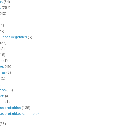
as
(84)
s
(207)
(42)
)
(4)
26)
uesas vegetales
(5)
(32)
(3)
(18)
as
(1)
es
(45)
nas
(8)
(5)
)
das
(13)
lce
(4)
das
(1)
tas preferidas
(138)
tas preferidas saludables
(28)