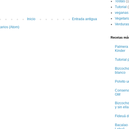
Tostas
(1
Tutorial
(
veganas
Vegetari
Inicio
Entrada antigua
Verduras
arios (Atom)
Recetas más
Palmera 
Kinder
Tutorial
Bizcocho
blanco
Polvito 
Conservas
GM
Bizcocho
y sin ella
Fideuá d
Bacalao 
Lekué