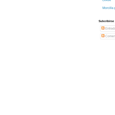
Morcilla 
Subcribirse
Entrad
Coment