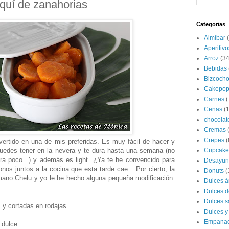
quí de zanahorias
Categorias
Almíbar
Aperitivo
Arroz
(34
Bebidas
Bizcoch
Cakepop
Carnes
(
Cenas
(
chocolat
Cremas
Crepes
(
ertido en una de mis preferidas. Es muy fácil de hacer y
puedes tener en la nevera y te dura hasta una semana (no
Cupcake
ra poco...) y además es light. ¿Ya te he convencido para
Desayun
s juntos a la cocina que esta tarde cae... Por cierto, la
Donuts
(
mano Chelu y yo le he hecho alguna pequeña modificación.
Dulces á
Dulces d
Dulces s
 y cortadas en rodajas.
Dulces y
Empana
 dulce.