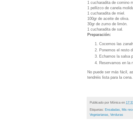
1 cucharadita de comino m
1 pellizco de canela molid
1 cucharadita de miel.
100gr de aceite de oliva.
30gr de zumo de limón.
1 cucharadita de sal.
Preparación:
Cocemos las zanaho
Ponemos el resto de
Echamos la salsa 
Reservamos en la n
No puede ser más fácil, as
tendréis lista para la cen
Publicado por
Mónica
en
17:3
Etiquetas:
Ensaladas
,
Mis rec
Vegetarianas
,
Verduras