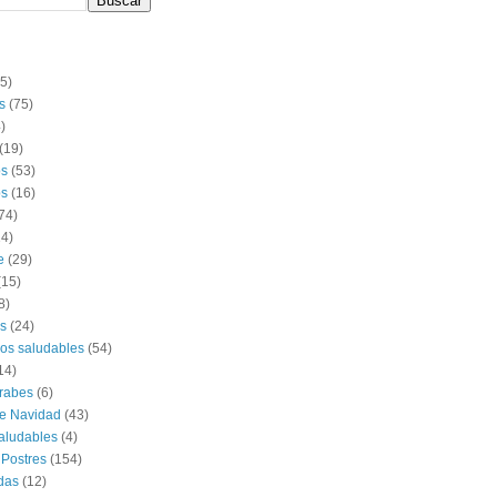
(5)
s
(75)
)
(19)
os
(53)
s
(16)
74)
14)
e
(29)
(15)
8)
s
(24)
os saludables
(54)
14)
rabes
(6)
e Navidad
(43)
aludables
(4)
 Postres
(154)
das
(12)