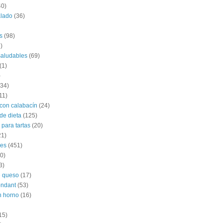
40)
alado
(36)
s
(98)
)
saludables
(69)
(1)
)
(34)
11)
con calabacín
(24)
de dieta
(125)
 para tartas
(20)
21)
les
(451)
0)
3)
e queso
(17)
ondant
(53)
n horno
(16)
15)