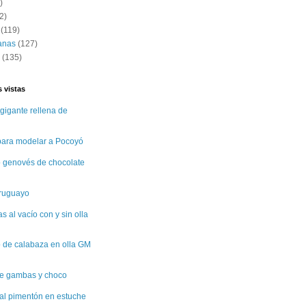
)
2)
(119)
anas
(127)
(135)
 vistas
gigante rellena de
 para modelar a Pocoyó
 genovés de chocolate
uruguayo
 al vacío con y sin olla
 de calabaza en olla GM
e gambas y choco
al pimentón en estuche