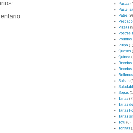
rios:
Pastas
(
Pastel s
entario
Patés
(9)
Pescado
Pizzas
(9
Postres 
Premios
Pulpo
(1
Quesos
Quinoa
(
Recetas 
Recetas 
Rellenos
Salsas
(
Saludab
Sopas
(1
Tartas
(7
Tartas d
Tartas F
Tartas si
Tofu
(6)
Tortitas
(