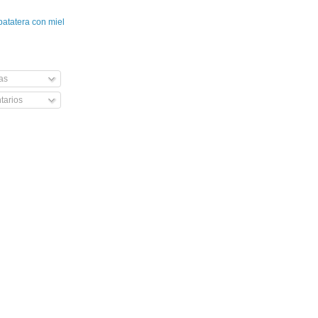
patatera con miel
as
arios