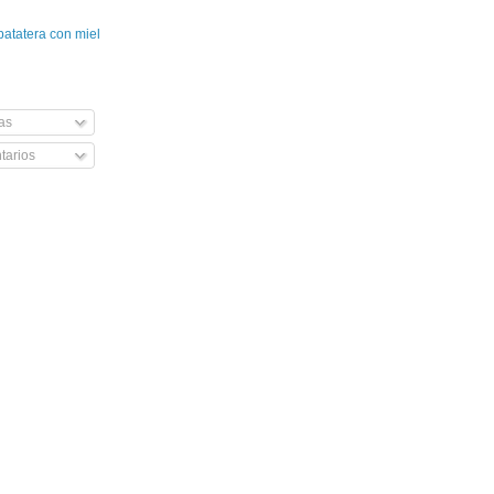
patatera con miel
as
arios