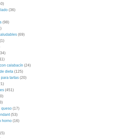
40)
alado
(36)
s
(98)
)
saludables
(69)
(1)
)
(34)
11)
con calabacín
(24)
de dieta
(125)
 para tartas
(20)
21)
les
(451)
0)
3)
e queso
(17)
ondant
(53)
n horno
(16)
15)