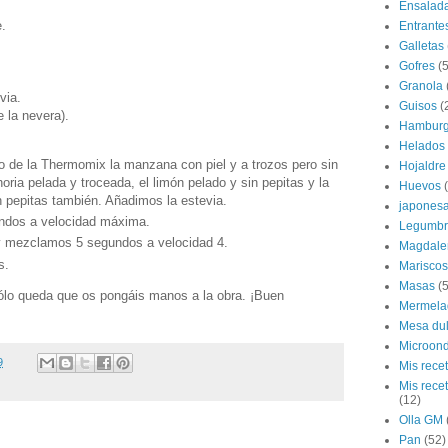
Ensalad
.
Entrante
Galletas
Gofres
(5
Granola
via.
Guisos
(
e la nevera).
Hamburg
Helados
 de la Thermomix la manzana con piel y a trozos pero sin
Hojaldre
oria pelada y troceada, el limón pelado y sin pepitas y la
Huevos
n pepitas también. Añadimos la estevia.
japones
ndos a velocidad máxima.
Legumbr
y mezclamos 5 segundos a velocidad 4.
Magdale
s.
Mariscos
Masas
(5
ólo queda que os pongáis manos a la obra. ¡Buen
Mermela
Mesa du
Microon
9
Mis rece
Mis rece
(12)
Olla GM
Pan
(52)