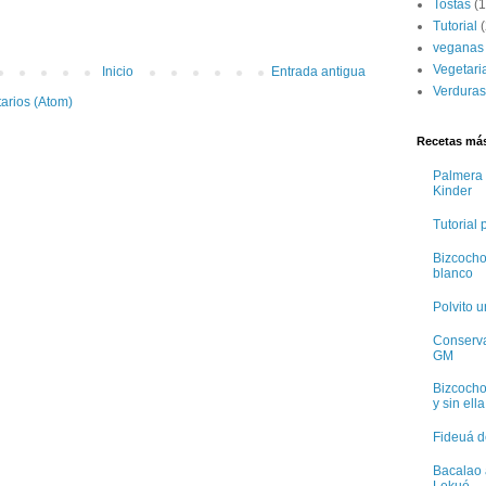
Tostas
(1
Tutorial
(
veganas
Vegetari
Inicio
Entrada antigua
Verduras
arios (Atom)
Recetas más
Palmera 
Kinder
Tutorial
Bizcocho
blanco
Polvito 
Conservas
GM
Bizcocho
y sin ella
Fideuá d
Bacalao 
Lekué