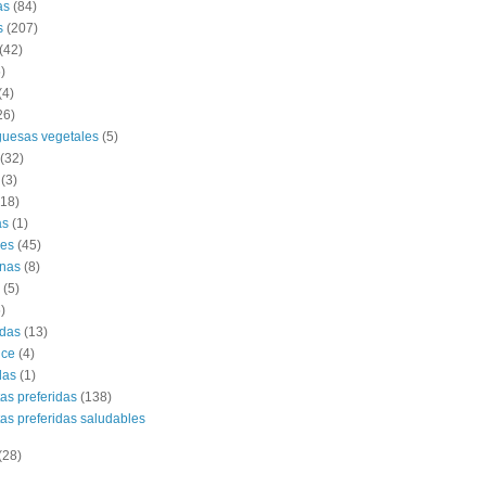
as
(84)
s
(207)
(42)
)
(4)
26)
uesas vegetales
(5)
(32)
(3)
(18)
as
(1)
es
(45)
nas
(8)
(5)
)
das
(13)
lce
(4)
das
(1)
tas preferidas
(138)
tas preferidas saludables
(28)