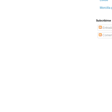
Morcilla 
Subcribirse
Entrad
Coment