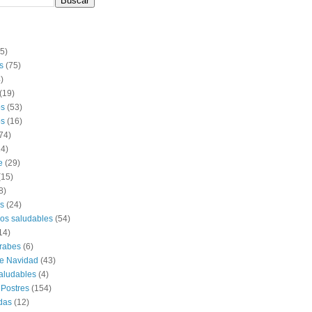
(5)
s
(75)
)
(19)
os
(53)
s
(16)
74)
14)
e
(29)
(15)
8)
s
(24)
os saludables
(54)
14)
rabes
(6)
e Navidad
(43)
aludables
(4)
 Postres
(154)
das
(12)