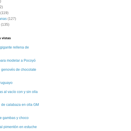
)
2)
(119)
anas
(127)
(135)
 vistas
gigante rellena de
 para modelar a Pocoyó
 genovés de chocolate
uruguayo
 al vacío con y sin olla
 de calabaza en olla GM
e gambas y choco
al pimentón en estuche