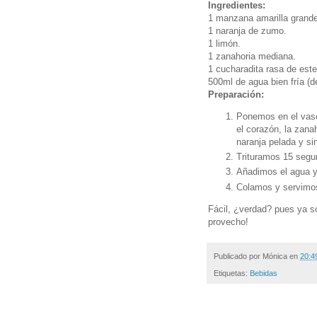
Ingredientes:
1 manzana amarilla grande
1 naranja de zumo.
1 limón.
1 zanahoria mediana.
1 cucharadita rasa de este
500ml de agua bien fría (d
Preparación:
Ponemos en el vaso
el corazón, la zanah
naranja pelada y si
Trituramos 15 segu
Añadimos el agua 
Colamos y servimo
Fácil, ¿verdad? pues ya s
provecho!
Publicado por
Mónica
en
20:4
Etiquetas:
Bebidas