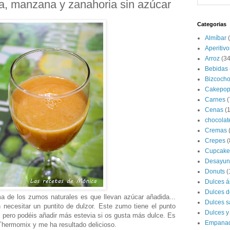
a, manzana y zanahoria sin azúcar
Categorias
Almíbar
Aperitivo
Arroz
(34
Bebidas
Bizcoch
Cakepop
Carnes
(
Cenas
(
chocolat
Cremas
Crepes
(
Cupcake
Desayun
Donuts
(
Dulces á
Dulces d
a de los zumos naturales es que llevan azúcar añadida...
Dulces s
 necesitar un puntito de dulzor. Este zumo tiene el punto
Dulces y
o, pero podéis añadir más estevia si os gusta más dulce. Es
Empana
Thermomix y me ha resultado delicioso.