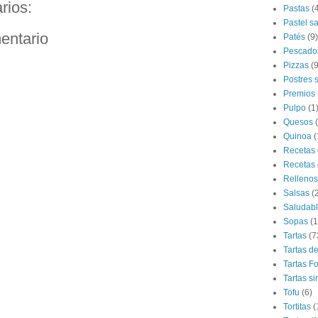
rios:
Pastas
(
Pastel s
entario
Patés
(9)
Pescado
Pizzas
(9
Postres 
Premios
Pulpo
(1
Quesos
Quinoa
(
Recetas 
Recetas 
Rellenos
Salsas
(
Saludab
Sopas
(1
Tartas
(7
Tartas d
Tartas F
Tartas si
Tofu
(6)
Tortitas
(