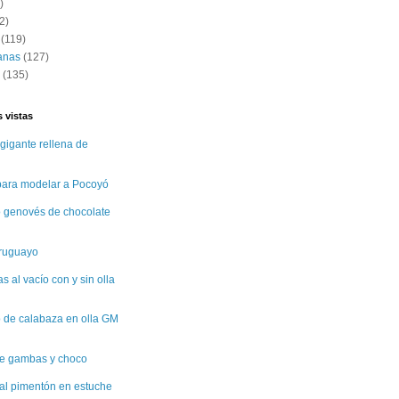
)
2)
(119)
anas
(127)
(135)
 vistas
gigante rellena de
 para modelar a Pocoyó
 genovés de chocolate
uruguayo
 al vacío con y sin olla
 de calabaza en olla GM
e gambas y choco
al pimentón en estuche