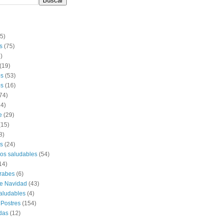
(5)
s
(75)
)
(19)
os
(53)
s
(16)
74)
14)
e
(29)
(15)
8)
s
(24)
os saludables
(54)
14)
rabes
(6)
e Navidad
(43)
aludables
(4)
 Postres
(154)
das
(12)