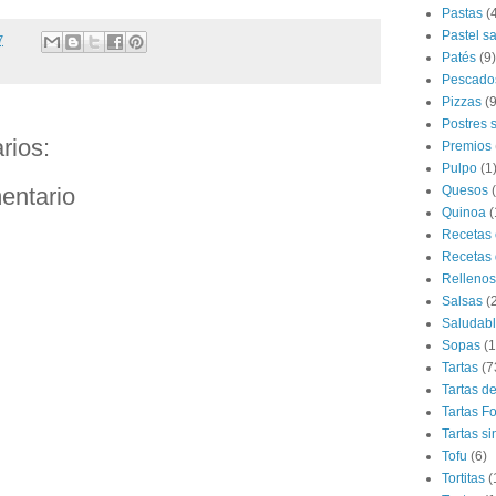
Pastas
(
Pastel s
7
Patés
(9)
Pescado
Pizzas
(9
Postres 
rios:
Premios
Pulpo
(1
entario
Quesos
Quinoa
(
Recetas 
Recetas 
Rellenos
Salsas
(
Saludab
Sopas
(1
Tartas
(7
Tartas d
Tartas F
Tartas si
Tofu
(6)
Tortitas
(