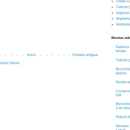
Tostas
(1
Tutorial
(
veganas
Vegetari
Verduras
Recetas más
Palmera 
Kinder
Inicio
Entrada antigua
Tutorial
arios (Atom)
Bizcocho
blanco
Polvito 
Conservas
GM
Bizcocho
y sin ella
Fideuá d
Bacalao 
Lekué