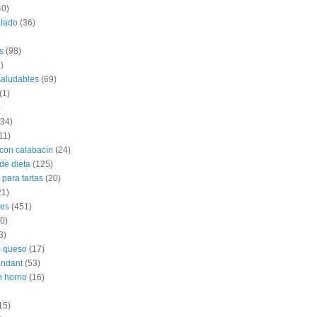
40)
alado
(36)
s
(98)
)
saludables
(69)
(1)
)
(34)
11)
con calabacín
(24)
de dieta
(125)
 para tartas
(20)
21)
les
(451)
0)
3)
e queso
(17)
ondant
(53)
n horno
(16)
15)