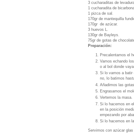
3 cucharaditas de levadur
1 cucharadita de bicarbona
1 pizca de sal.
170gr de mantequilla fundi
170gr de azúcar.
3 huevos L.
130gr de Bayleys.
75gr de gotas de chocolat
Preparación:
Precalentamos el h
Vamos echando los 
o al bol donde vaya
Si lo vamos a bati
no, lo batimos has
Añadimos las gotas
Engrasamos el mold
Vertemos la masa.
Si lo hacemos en el
en la posición medi
empezando por abaj
Si lo hacemos en la
Servimos con azúcar glas