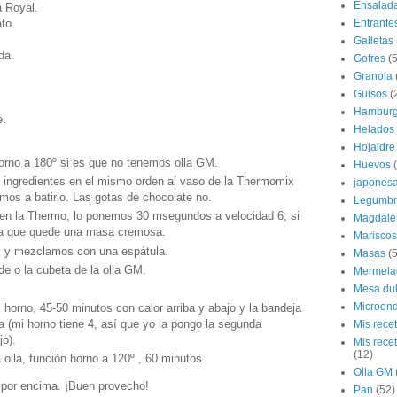
Ensalad
a Royal.
to.
Entrante
Galletas
da.
Gofres
(5
Granola
Guisos
(
Hamburg
e.
Helados
Hojaldre
orno a 180º si es que no tenemos olla GM.
Huevos
ingredientes en el mismo orden al vaso de la Thermomix
japones
mos a batirlo. Las gotas de chocolate no.
Legumbr
r en la Thermo, lo ponemos 30 msegundos a velocidad 6; si
Magdale
ta que quede una masa cremosa.
Mariscos
 y mezclamos con una espátula.
Masas
(5
e o la cubeta de la olla GM.
Mermela
Mesa du
Microon
 horno, 45-50 minutos con calor arriba y abajo y la bandeja
a (mi horno tiene 4, así que yo la pongo la segunda
Mis rece
o).
Mis rece
(12)
 olla, función horno a 120º , 60 minutos.
Olla GM
 por encima. ¡Buen provecho!
Pan
(52)