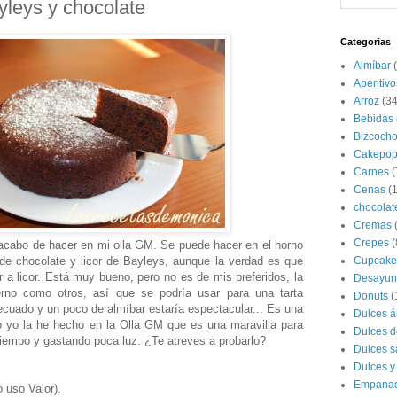
leys y chocolate
Categorias
Almíbar
Aperitivo
Arroz
(34
Bebidas
Bizcoch
Cakepop
Carnes
(
Cenas
(
chocolat
Cremas
Crepes
(
 acabo de hacer en mi olla GM. Se puede hacer en el horno
de chocolate y licor de Bayleys, aunque la verdad es que
Cupcake
 a licor. Está muy bueno, pero no es de mis preferidos, la
Desayun
erno como otros, así que se podría usar para una tarta
Donuts
(
ecuado y un poco de almíbar estaría espectacular... Es una
Dulces á
o yo la he hecho en la Olla GM que es una maravilla para
Dulces d
iempo y gastando poca luz. ¿Te atreves a probarlo?
Dulces s
Dulces y
Empana
 uso Valor).