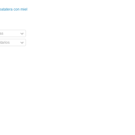
patatera con miel
as
arios