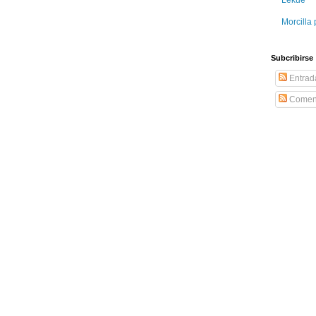
Morcilla 
Subcribirse
Entrad
Coment