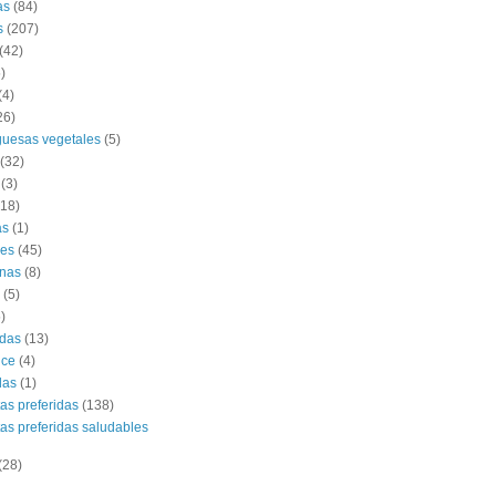
as
(84)
s
(207)
(42)
)
(4)
26)
uesas vegetales
(5)
(32)
(3)
(18)
as
(1)
es
(45)
nas
(8)
(5)
)
das
(13)
lce
(4)
das
(1)
tas preferidas
(138)
tas preferidas saludables
(28)