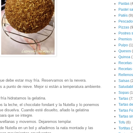
Pastas
(
Pastel s
Patés
(9)
Pescado
Pizzas
(9
Postres 
Premios
Pulpo
(1
Quesos
Quinoa
(
Recetas 
Recetas 
Rellenos
ue debe estar muy fría. Reservamos en la nevera.
Salsas
(
 a punto de nieve. Mejor si están a temperatura ambiente.
Saludab
Sopas
(1
fría hidratamos la gelatina.
Tartas
(7
la leche, el chocolate fondant y la Nutella y lo ponemos
Tartas d
se disuelva. Cuando esté disuelto, añado la gelatina
Tartas F
ara que se integre.
Tartas si
avellanas y movemos. Dejaremos templar.
Tofu
(6)
e Nutella en un bol y añadimos la nata montada y las
Tortitas
(