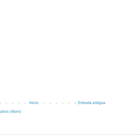
Inicio
Entrada antigua
arios (Atom)