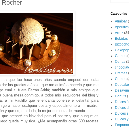
o Rocher
Categorias
Almíbar
Aperitivo
Arroz
(34
Bebidas
Bizcoch
Cakepop
Carnes
(
Cenas
(
chocolat
Cremas
Crepes
(
entira que fue hace unos años cuando empecé con esta
ro dar las gracias a Joaki, que me animó a hacerlo y que me
Cupcake
o cual si fuera Ferrán Adriá; también a mis amigos que
Desayun
na buena mesa conmigo, a todos mis seguidores del blog y
Donuts
(
a, a mi Raulillo que le encanta ponerse el delantal para
Dulces á
migo a hacer cualquier cosa; y especialmente a mi madre,
Dulces d
ión y que es, sin duda, la mejor cocinera del mundo.
Dulces s
a que preparé en Navidad para el postre y que aunque es
Dulces y
luego queda muy rica. ¿Me acompañáis otras 500 recetas
Empana