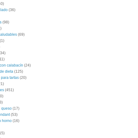
40)
alado
(36)
s
(98)
)
saludables
(69)
(1)
)
(34)
11)
con calabacín
(24)
de dieta
(125)
 para tartas
(20)
21)
les
(451)
0)
3)
e queso
(17)
ondant
(53)
n horno
(16)
15)