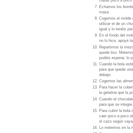
claras poco a poco
Echamos los bombon
masa.
Cogemos el molde de
utilizar el de un c
igual y lo tenéis p
En el fondo del mol
no lo hice, apoyé l
Repartimos la mezc
quede liso. Metemos
podéis esperar, lo 
Cuando la bola esté
para que quede una
debajo.
Cogemos las almendr
Para hacer la cobe
la gelatina que la p
Cuando el chocolat
para que se integre
Para cubrir la bola
caer poco a poco e
el cazo según vay
Lo metemos en la n