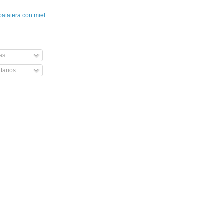
patatera con miel
as
arios