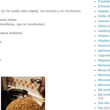
Ensalad
Entrante
r (yo he usado nata vegetal, me encanta y es muchísimo
Galletas
Gofres
(5
ente entera.
Granola
 (avellanas, que no cacahuetes).
Guisos
(
Hamburg
ratura ambiente.
Helados
Hojaldre
r.
Huevos
japones
.
Legumbr
t.
Magdale
Mariscos
Masas
(5
.
Mermela
Mesa du
Microon
Mis rece
Mis rece
(12)
Olla GM
Pan
(52)