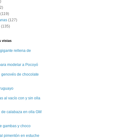
)
2)
(119)
anas
(127)
(135)
 vistas
gigante rellena de
 para modelar a Pocoyó
 genovés de chocolate
uruguayo
 al vacío con y sin olla
 de calabaza en olla GM
e gambas y choco
al pimentón en estuche