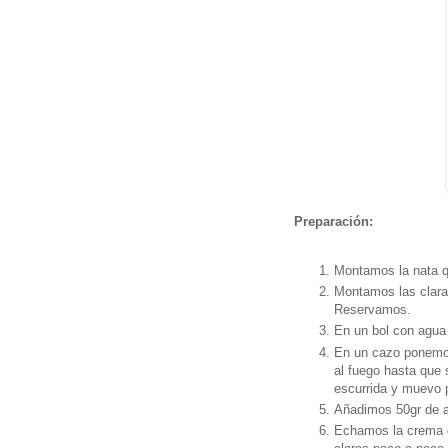
Preparación:
Montamos la nata q
Montamos las claras
Reservamos.
En un bol con agua 
En un cazo ponemos 
al fuego hasta que 
escurrida y muevo p
Añadimos 50gr de 
Echamos la crema d