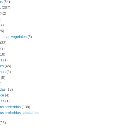
as
(84)
s
(207)
(42)
)
(4)
26)
uesas vegetales
(5)
(32)
(3)
(18)
as
(1)
es
(45)
nas
(8)
(5)
)
das
(13)
lce
(4)
das
(1)
tas preferidas
(138)
tas preferidas saludables
(28)