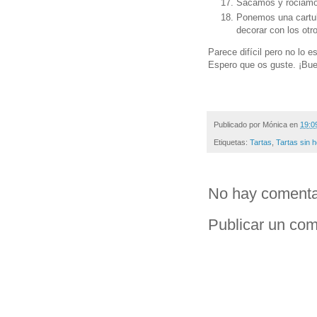
Sacamos y rociamo
Ponemos una cartul
decorar con los otr
Parece difícil pero no lo e
Espero que os guste. ¡Bu
Publicado por
Mónica
en
19:0
Etiquetas:
Tartas
,
Tartas sin 
No hay comenta
Publicar un com