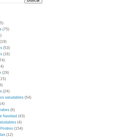
(5)
s
(75)
)
(19)
os
(53)
s
(16)
74)
14)
e
(29)
(15)
8)
s
(24)
os saludables
(54)
14)
rabes
(6)
e Navidad
(43)
aludables
(4)
 Postres
(154)
das
(12)