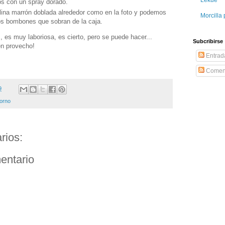
s con un spray dorado.
ina marrón doblada alrededor como en la foto y podemos
Morcilla 
os bombones que sobran de la caja.
s, es muy laboriosa, es cierto, pero se puede hacer...
Subcribirse
en provecho!
Entrad
Coment
9
horno
rios:
entario