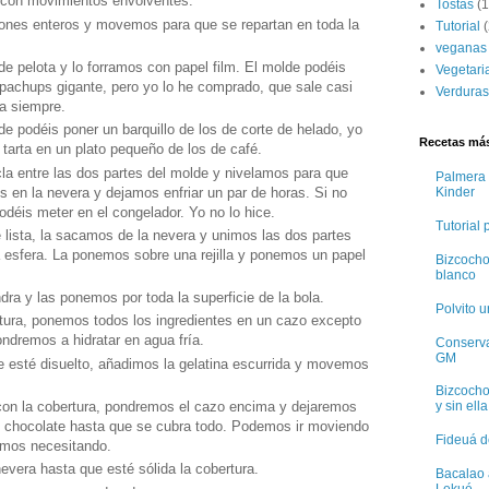
 con movimientos envolventes.
Tostas
(1
es enteros y movemos para que se repartan en toda la
Tutorial
(
veganas
 pelota y lo forramos con papel film. El molde podéis
Vegetari
hupachups gigante, pero yo lo he comprado, que sale casi
Verduras
ara siempre.
de podéis poner un barquillo de los de corte de helado, yo
Recetas más
a tarta en un plato pequeño de los de café.
la entre las dos partes del molde y nivelamos para que
Palmera 
 en la nevera y dejamos enfriar un par de horas. Si no
Kinder
podéis meter en el congelador. Yo no lo hice.
Tutorial
 lista, la sacamos de la nevera y unimos las dos partes
 esfera. La ponemos sobre una rejilla y ponemos un papel
Bizcocho
blanco
a y las ponemos por toda la superficie de la bola.
Polvito 
rtura, ponemos todos los ingredientes en un cazo excepto
ondremos a hidratar en agua fría.
Conservas
GM
e esté disuelto, añadimos la gelatina escurrida y movemos
.
Bizcocho
 con la cobertura, pondremos el cazo encima y dejaremos
y sin ella
l chocolate hasta que se cubra todo. Podemos ir moviendo
Fideuá d
amos necesitando.
evera hasta que esté sólida la cobertura.
Bacalao 
Lekué