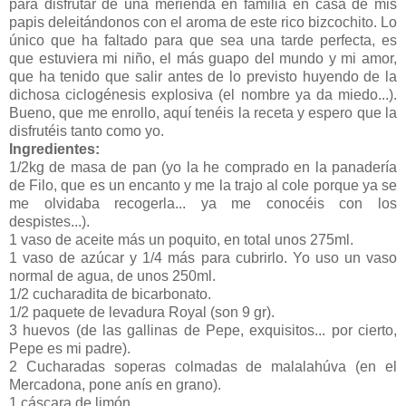
para disfrutar de una merienda en familia en casa de mis
papis deleitándonos con el aroma de este rico bizcochito. Lo
único que ha faltado para que sea una tarde perfecta, es
que estuviera mi niño, el más guapo del mundo y mi amor,
que ha tenido que salir antes de lo previsto huyendo de la
dichosa ciclogénesis explosiva (el nombre ya da miedo...).
Bueno, que me enrollo, aquí tenéis la receta y espero que la
disfrutéis tanto como yo.
Ingredientes:
1/2kg de masa de pan (yo la he comprado en la panadería
de Filo, que es un encanto y me la trajo al cole porque ya se
me olvidaba recogerla... ya me conocéis con los
despistes...).
1 vaso de aceite más un poquito, en total unos 275ml.
1 vaso de azúcar y 1/4 más para cubrirlo. Yo uso un vaso
normal de agua, de unos 250ml.
1/2 cucharadita de bicarbonato.
1/2 paquete de levadura Royal (son 9 gr).
3 huevos (de las gallinas de Pepe, exquisitos... por cierto,
Pepe es mi padre).
2 Cucharadas soperas colmadas de malalahúva (en el
Mercadona, pone anís en grano).
1 cáscara de limón.