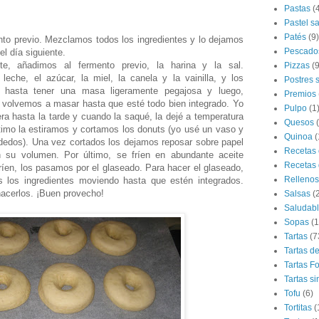
Pastas
(
Pastel s
Patés
(9)
to previo. Mezclamos todos los ingredientes y lo dejamos
Pescado
el día siguiente.
te, añadimos al fermento previo, la harina y la sal.
Pizzas
(9
eche, el azúcar, la miel, la canela y la vainilla, y los
Postres 
hasta tener una masa ligeramente pegajosa y luego,
Premios
 volvemos a masar hasta que esté todo bien integrado. Yo
Pulpo
(1
ra hasta la tarde y cuando la saqué, la dejé a temperatura
Quesos
timo la estiramos y cortamos los donuts (yo usé un vaso y
Quinoa
(
s dedos). Una vez cortados los dejamos reposar sobre papel
Recetas 
n su volumen. Por último, se fríen en abundante aceite
Recetas 
ríen, los pasamos por el glaseado. Para hacer el glaseado,
Rellenos
 los ingredientes moviendo hasta que estén integrados.
acerlos. ¡Buen provecho!
Salsas
(
Saludab
Sopas
(1
Tartas
(7
Tartas d
Tartas F
Tartas si
Tofu
(6)
Tortitas
(