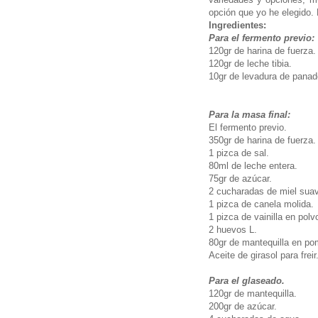
opción que yo he elegido.
Ingredientes:
Para el fermento previo:
120gr de harina de fuerza.
120gr de leche tibia.
10gr de levadura de panad
Para la masa final:
El fermento previo.
350gr de harina de fuerza.
1 pizca de sal.
80ml de leche entera.
75gr de azúcar.
2 cucharadas de miel sua
1 pizca de canela molida.
1 pizca de vainilla en polvo
2 huevos L.
80gr de mantequilla en p
Aceite de girasol para freir
Para el glaseado.
120gr de mantequilla.
200gr de azúcar.