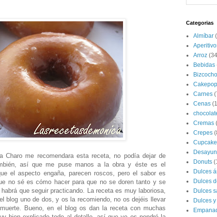
Categorias
Almíbar
Aperitivo
Arroz
(34
Bebidas
Bizcoch
Cakepop
Carnes
(
Cenas
(
chocolat
Cremas
Crepes
(
Cupcake
Desayun
 Charo me recomendara esta receta, no podía dejar de
Donuts
(
ambién, así que me puse manos a la obra y éste es el
Dulces á
que el aspecto engaña, parecen roscos, pero el sabor es
Dulces d
 que no sé es cómo hacer para que no se doren tanto y se
 habrá que seguir practicando. La receta es muy laboriosa,
Dulces s
del blog uno de dos, y os la recomiendo, no os dejéis llevar
Dulces y
 muerte. Bueno, en el blog os dan la receta con muchas
Empana
y bien explicado todo al detalle, así que yo os pondré la