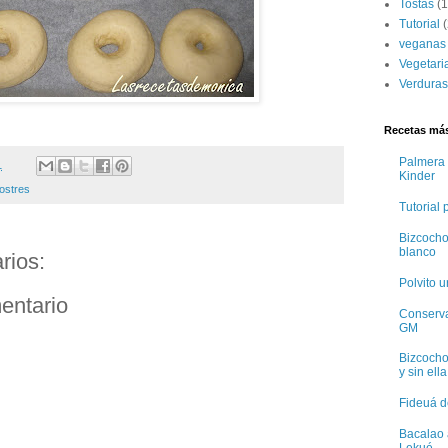
Tostas
(1
Tutorial
(
veganas
Vegetari
Verduras
Recetas más
Palmera 
1
Kinder
ostres
Tutorial
Bizcocho
blanco
rios:
Polvito 
entario
Conservas
GM
Bizcocho
y sin ella
Fideuá d
Bacalao 
Lekué