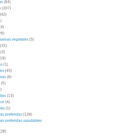
as
(84)
s
(207)
(42)
)
(4)
26)
uesas vegetales
(5)
(32)
(3)
(18)
as
(1)
es
(45)
nas
(8)
(5)
)
das
(13)
lce
(4)
das
(1)
tas preferidas
(138)
tas preferidas saludables
(28)