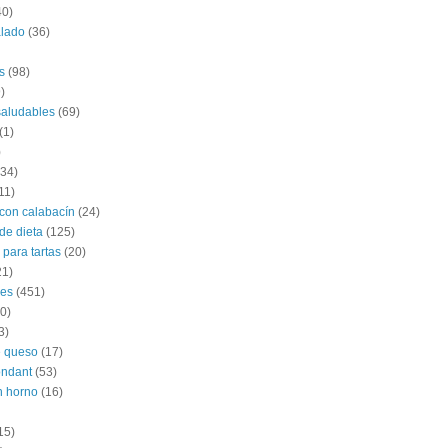
40)
alado
(36)
s
(98)
)
saludables
(69)
(1)
)
(34)
11)
con calabacín
(24)
de dieta
(125)
 para tartas
(20)
21)
les
(451)
0)
3)
e queso
(17)
ondant
(53)
n horno
(16)
15)