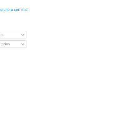
patatera con miel
as
arios