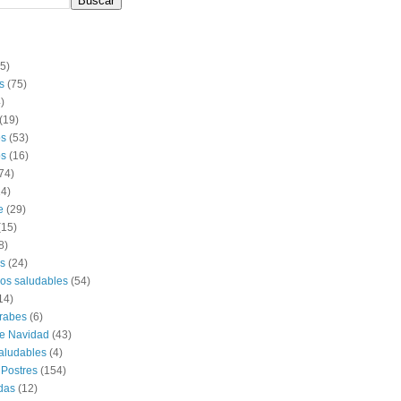
(5)
s
(75)
)
(19)
os
(53)
s
(16)
74)
14)
e
(29)
(15)
8)
s
(24)
os saludables
(54)
14)
rabes
(6)
e Navidad
(43)
aludables
(4)
 Postres
(154)
das
(12)