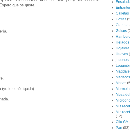
Ensalad
 Espero que os guste.
Entrante
Galletas
Gofres
(5
Granola
Guisos
(
ería.
Hamburg
Helados
Hojaldre
Huevos
japones
Legumbr
Magdale
Mariscos
ve.
Masas
(5
 (yo le eché líquida).
Mermela
Mesa du
omada.
Microon
.
Mis rece
Mis rece
(12)
Olla GM
Pan
(52)