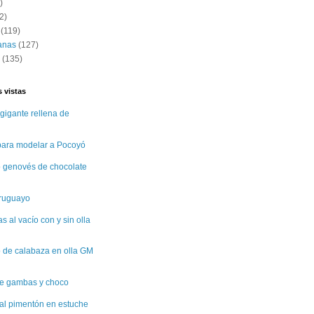
)
2)
(119)
anas
(127)
(135)
 vistas
gigante rellena de
 para modelar a Pocoyó
 genovés de chocolate
uruguayo
 al vacío con y sin olla
 de calabaza en olla GM
e gambas y choco
al pimentón en estuche