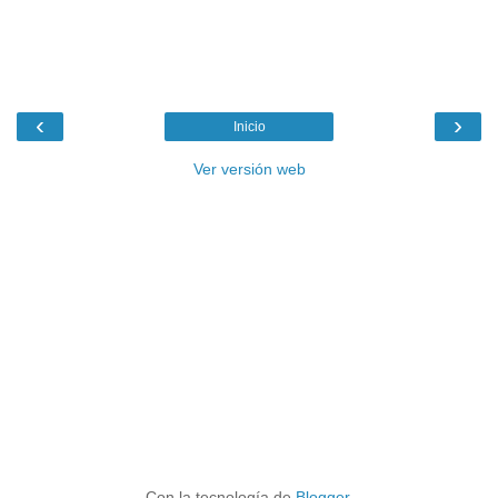
‹
›
Inicio
Ver versión web
Con la tecnología de
Blogger
.