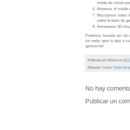
molde de cristal pa
Metemos el molde e
Mezclamos todos lo
sobre la base de ga
Horneamos 30 minu
Podemos tomarla así tal 
sin nada, pero lo dejo a v
aproveche!
Publicado por
Mónica
en
16:2
Etiquetas:
Tartas
,
Tartas de q
No hay comenta
Publicar un com