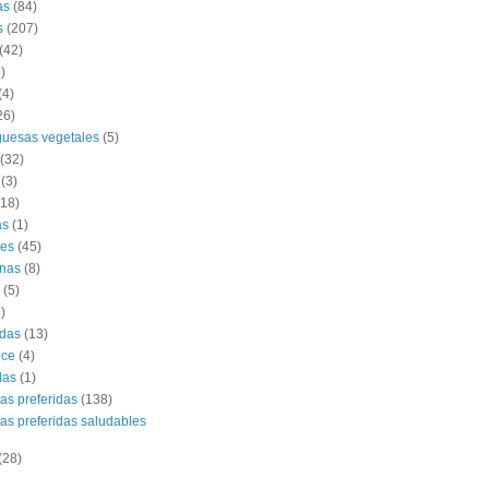
as
(84)
s
(207)
(42)
)
(4)
26)
uesas vegetales
(5)
(32)
(3)
(18)
as
(1)
es
(45)
nas
(8)
(5)
)
das
(13)
lce
(4)
das
(1)
tas preferidas
(138)
tas preferidas saludables
(28)