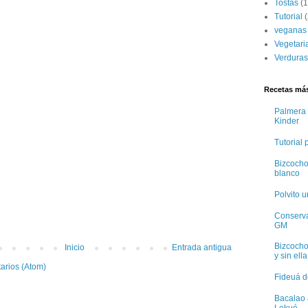
Tostas
(1
Tutorial
(
veganas
Vegetari
Verduras
Recetas más
Palmera 
Kinder
Tutorial
Bizcocho
blanco
Polvito 
Conservas
GM
Bizcocho
Inicio
Entrada antigua
y sin ella
arios (Atom)
Fideuá d
Bacalao 
Lekué