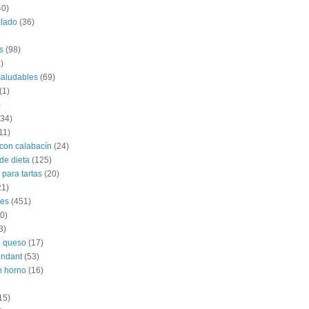
40)
alado
(36)
s
(98)
)
saludables
(69)
(1)
)
(34)
11)
con calabacín
(24)
de dieta
(125)
 para tartas
(20)
21)
les
(451)
0)
3)
e queso
(17)
ondant
(53)
n horno
(16)
15)