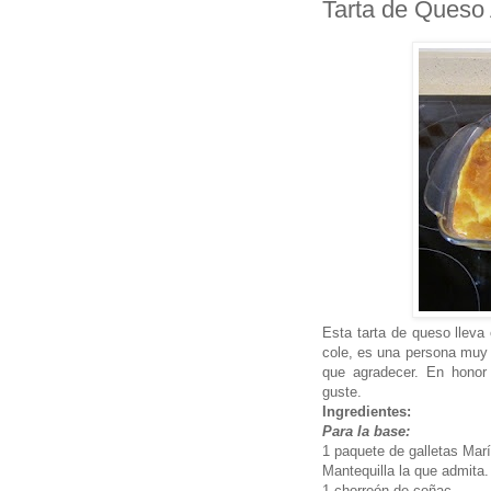
Tarta de Queso
Esta tarta de queso llev
cole, es una persona muy 
que agradecer. En honor 
guste.
Ingredientes:
Para la base:
1 paquete de galletas Marí
Mantequilla la que admita.
1 chorreón de coñac.