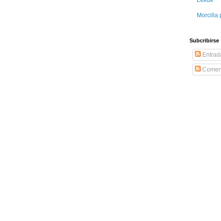
Morcilla 
Subcribirse
Entrad
Coment