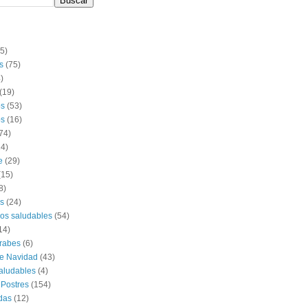
(5)
s
(75)
)
(19)
os
(53)
s
(16)
74)
14)
e
(29)
(15)
8)
s
(24)
os saludables
(54)
14)
rabes
(6)
e Navidad
(43)
aludables
(4)
 Postres
(154)
das
(12)