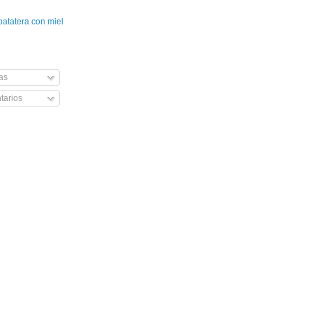
patatera con miel
as
arios