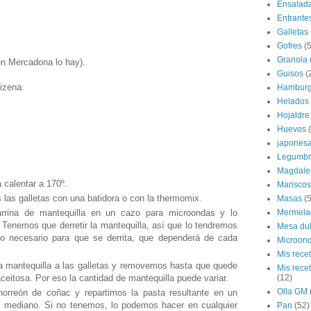
Ensalad
Entrante
Galletas
Gofres
(5
Granola
en Mercadona lo hay).
Guisos
(
izena.
Hamburg
Helados
Hojaldre
Huevos
japones
Legumbr
Magdale
 calentar a 170º.
Mariscos
s las galletas con una batidora o con la thermomix.
Masas
(5
Mermela
rina de mantequilla en un cazo para microondas y lo
Tenemos que derretir la mantequilla, así que lo tendremos
Mesa du
o necesario para que se derrita, que dependerá de cada
Microon
Mis rece
 mantequilla a las galletas y removemos hasta que quede
Mis rece
eitosa. Por eso la cantidad de mantequilla puede variar.
(12)
Olla GM
orreón de coñac y repartimos la pasta resultante en un
 mediano. Si no tenemos, lo podemos hacer en cualquier
Pan
(52)