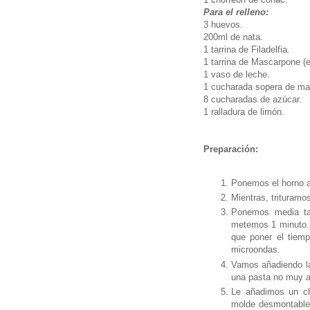
Para el relleno:
3 huevos.
200ml de nata.
1 tarrina de Filadelfia.
1 tarrina de Mascarpone (
1 vaso de leche.
1 cucharada sopera de ma
8 cucharadas de azúcar.
1 ralladura de limón.
Preparación:
Ponemos el horno a
Mientras, trituramo
Ponemos media tar
metemos 1 minuto. 
que poner el tiemp
microondas.
Vamos añadiendo la
una pasta no muy ac
Le añadimos un ch
molde desmontable