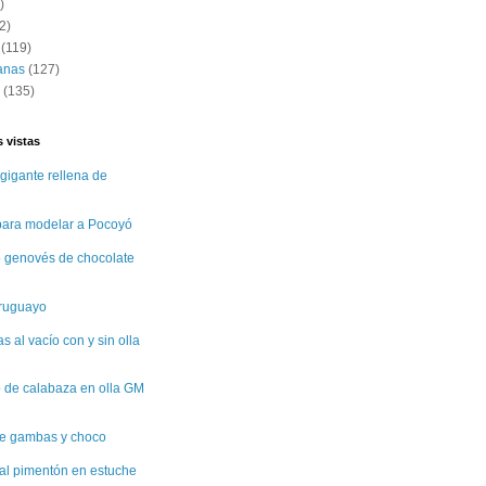
)
2)
(119)
anas
(127)
(135)
 vistas
gigante rellena de
 para modelar a Pocoyó
 genovés de chocolate
uruguayo
 al vacío con y sin olla
 de calabaza en olla GM
e gambas y choco
al pimentón en estuche