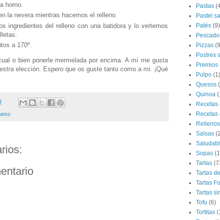
ra horno.
Pastas
(
n la nevera mientras hacemos el relleno.
Pastel s
s ingredientes del relleno con una batidora y lo vertemos
Patés
(9)
lletas.
Pescado
tos a 170º.
Pizzas
(9
Postres 
cual o bien ponerle mermelada por encima. A mí me gusta
Premios
uestra elección. Espero que os guste tanto como a mi. ¡Qué
Pulpo
(1
Quesos
Quinoa
(
3
Recetas 
Recetas 
ueso
Rellenos
Salsas
(
Saludab
rios:
Sopas
(1
Tartas
(7
entario
Tartas d
Tartas F
Tartas si
Tofu
(6)
Tortitas
(