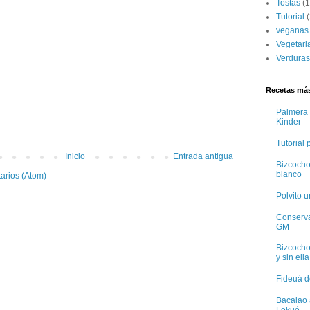
Tostas
(1
Tutorial
(
veganas
Vegetari
Verduras
Recetas más
Palmera 
Kinder
Tutorial
Inicio
Entrada antigua
Bizcocho
blanco
arios (Atom)
Polvito 
Conservas
GM
Bizcocho
y sin ella
Fideuá d
Bacalao 
Lekué