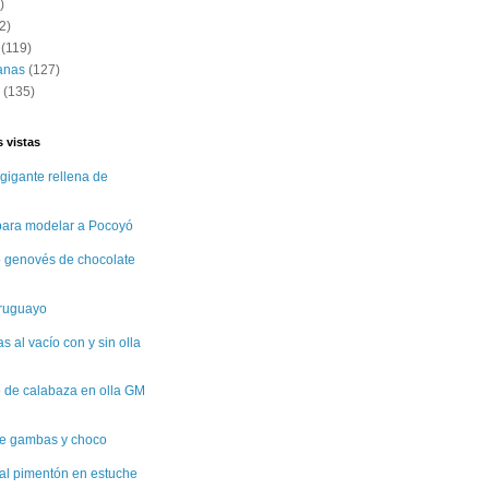
)
2)
(119)
anas
(127)
(135)
 vistas
gigante rellena de
 para modelar a Pocoyó
 genovés de chocolate
uruguayo
 al vacío con y sin olla
 de calabaza en olla GM
e gambas y choco
al pimentón en estuche