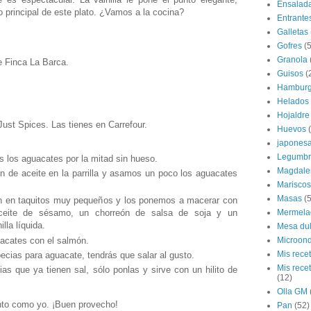
Ensalad
to principal de este plato. ¿Vamos a la cocina?
Entrante
Galletas
Gofres
(5
Granola
 Finca La Barca.
Guisos
(
Hamburg
Helados
Hojaldre
ust Spices. Las tienes en Carrefour.
Huevos
japones
Legumbr
 los aguacates por la mitad sin hueso.
Magdale
 de aceite en la parrilla y asamos un poco los aguacates
Mariscos
Masas
(5
n en taquitos muy pequeños y los ponemos a macerar con
Mermela
ceite de sésamo, un chorreón de salsa de soja y un
lla líquida.
Mesa du
acates con el salmón.
Microon
Mis rece
pecias para aguacate, tendrás que salar al gusto.
Mis rece
ias que ya tienen sal, sólo ponlas y sirve con un hilito de
(12)
Olla GM
anto como yo. ¡Buen provecho!
Pan
(52)