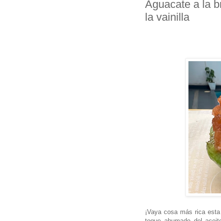
Aguacate a la b
la vainilla
¡Vaya cosa más rica esta 
toque ahumado del aceite