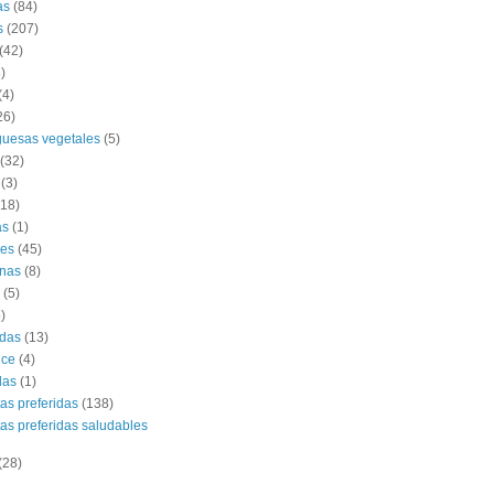
as
(84)
s
(207)
(42)
)
(4)
26)
uesas vegetales
(5)
(32)
(3)
(18)
as
(1)
es
(45)
nas
(8)
(5)
)
das
(13)
lce
(4)
das
(1)
tas preferidas
(138)
tas preferidas saludables
(28)