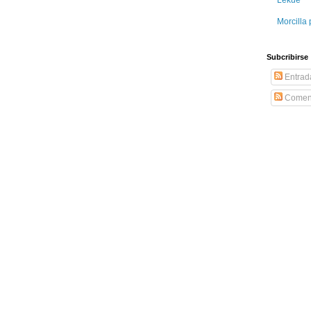
Morcilla 
Subcribirse
Entrad
Coment