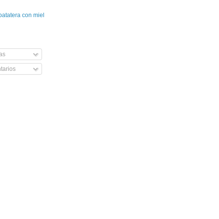
patatera con miel
as
arios