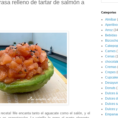
rasa relleno de tartar de salmón a
Categorias
Almíbar
Aperitivo
Arroz
(34
Bebidas
Bizcoch
Cakepop
Carnes
(
Cenas
(
chocolat
Cremas
Crepes
(
Cupcake
Desayun
Donuts
(
Dulces á
Dulces d
Dulces s
Dulces y
receta! Me encanta tanto el aguacate como el salón, y el
Empana
 es espectacular. La vainilla le pone el punto elegante,