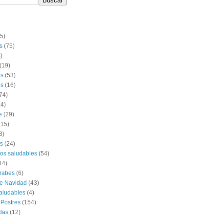
(5)
s
(75)
)
(19)
os
(53)
s
(16)
74)
14)
e
(29)
(15)
8)
s
(24)
os saludables
(54)
14)
rabes
(6)
e Navidad
(43)
aludables
(4)
 Postres
(154)
das
(12)