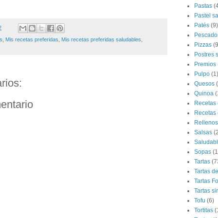
Pastas
(
Pastel s
Patés
(9)
2
Pescado
s
,
Mis recetas preferidas
,
Mis recetas preferidas saludables
,
Pizzas
(9
Postres 
Premios
Pulpo
(1
rios:
Quesos
Quinoa
(
entario
Recetas 
Recetas 
Rellenos
Salsas
(
Saludab
Sopas
(1
Tartas
(7
Tartas d
Tartas F
Tartas si
Tofu
(6)
Tortitas
(