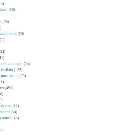
40)
alado
(36)
s
(98)
)
saludables
(69)
(1)
)
(34)
11)
con calabacín
(24)
de dieta
(125)
 para tartas
(20)
21)
les
(451)
0)
3)
e queso
(17)
ondant
(53)
n horno
(16)
15)