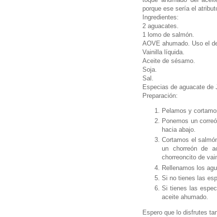
porque ese sería el atribu
Ingredientes:
2 aguacates.
1 lomo de salmón.
AOVE ahumado. Uso el de
Vainilla líquida.
Aceite de sésamo.
Soja.
Sal.
Especias de aguacate de J
Preparación:
Pelamos y cortamos
Ponemos un correón
hacia abajo.
Cortamos el salmó
un chorreón de a
chorreoncito de vaini
Rellenamos los agu
Si no tienes las es
Si tienes las espec
aceite ahumado.
Espero que lo disfrutes t