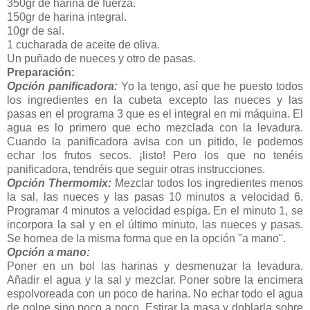
350gr de harina de fuerza.
150gr de harina integral.
10gr de sal.
1 cucharada de aceite de oliva.
Un puñado de nueces y otro de pasas.
Preparación:
Opción panificadora:
Yo la tengo, así que he puesto todos
los ingredientes en la cubeta excepto las nueces y las
pasas en el programa 3 que es el integral en mi máquina. El
agua es lo primero que echo mezclada con la levadura.
Cuando la panificadora avisa con un pitido, le podemos
echar los frutos secos. ¡listo! Pero los que no tenéis
panificadora, tendréis que seguir otras instrucciones.
Opción Thermomix:
Mezclar todos los ingredientes menos
la sal, las nueces y las pasas 10 minutos a velocidad 6.
Programar 4 minutos a velocidad espiga. En el minuto 1, se
incorpora la sal y en el último minuto, las nueces y pasas.
Se hornea de la misma forma que en la opción "a mano".
Opción a mano:
Poner en un bol las harinas y desmenuzar la levadura.
Añadir el agua y la sal y mezclar. Poner sobre la encimera
espolvoreada con un poco de harina. No echar todo el agua
de golpe sino poco a poco. Estirar la masa y doblarla sobre