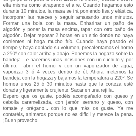
ella misma como atrapando el aire. Cuando hagamos esto
durante 10 minutos, la masa se irá poniendo lisa y elástica.
Incorporar las nueces y seguir amasando unos minutos.
Formar una bola con la masa. Enharinar un paño de
algodón y poner la masa encima, tapar con otro paño de
algodón. Dejar reposar 2 horas en un sitio donde no haya
corrientes ni haga mucho frío. Cuando haya pasado el
tiempo y haya doblado su volumen, precalentamos el horno
a 250º con calor arriba y abajo. Ponemos la hogaza sobre la
bandeja. Le hacemos unas incisiones con un cuchillo y, por
último, abrir el horno y con un vaporizador de agua,
vaporizar 3 ó 4 veces dentro de él. Ahora metemos la
bandeja con la hogaza y bajamos la temperatura a 220º. Se
hornea unos 25 ó 30 minutos hasta que la corteza esté
dorada y ligeramente crujiente. Sacar en una rejilla.
Espero que os guste, podéis acompañarlo con queso y
cebolla caramelizada, con jamón serrano y queso, con
tomate y orégano... con lo que más os guste. Ya me
contaréis, animaros porque no es difícil y merece la pena.
¡Buen provecho!